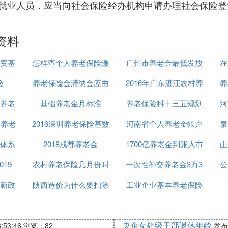
就业人员，应当向社会保险经办机构申请办理社会保险登
资料
费基
怎样查个人养老保险缴
广州市养老金最低发放
在
险
养老保险金滞纳金应由
费情况
2016年广东湛江农村养
金额
养
养老
基础养老金月标准
谁缴
养老保险科十三五规划
老收费
河
民养老
2016深圳养老保险基数
河南省个人养老金帐户
泉
体系
2018成都养老金
1700亿养老金到账入市
查询
山
19
农村养老保险几月份叫
一次性补交养老金3万3
公
新政
陕西造价为什么要扣除
工业企业基本养老保险
养老保险
费
央企女处级干部退休年龄
:53:46
浏览：82
发布：