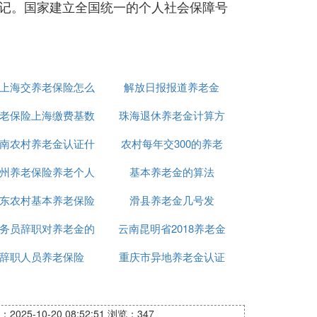
记。国家建立全国统一的个人社会保障号
上海交养老保险怎么
解放日报报道养老金
老保险上海缴费基数
转回老家
珠海退休养老金计算方
南农村养老金认证什
农村每年交300的养老
法
州养老保险养老个人
么时候开始
基本养老金的算法
怎么查
东农村基本养老保险
编码
滑县养老金几号发
务员辞职对养老金的
计算方法
云南昆明省2018养老金
辞职人员养老保险
影响吗
重庆市异地养老金认证
调整
表
2025-10-20 08:52:51
浏览：347