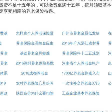
缴费不足十五年的，可以缴费至满十五年，按月领取基本
定享受相应的养老保险待遇。
费基
怎样查个人养老保险缴
广州市养老金最低发放
在
险
养老保险金滞纳金应由
费情况
2016年广东湛江农村养
金额
养
养老
基础养老金月标准
谁缴
养老保险科十三五规划
老收费
河
民养老
2016深圳养老保险基数
河南省个人养老金帐户
泉
体系
2018成都养老金
1700亿养老金到账入市
查询
山
19
农村养老保险几月份叫
一次性补交养老金3万3
公
新政
陕西造价为什么要扣除
工业企业基本养老保险
养老保险
费