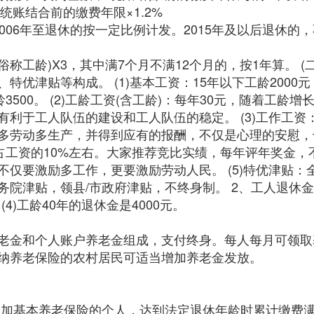
统账结合前的缴费年限×1.2%
006年至退休的按一定比例计发。2015年及以后退休的
称工龄)X3，其中满7个月不满12个月的，按1年算。 (
津贴等构成。 (1)基本工资：15年以下工龄2000元，15
年工龄3500。 (2)工龄工资(含工龄)：每年30元，随着
利于工人队伍的建设和工人队伍的稳定。 (3)工作工资
多劳动多生产，并得到应有的报酬，不仅是心理的安慰，也
能占工资的10%左右。大家推荐竞比实绩，每年评年奖金
仅要激励多工作，更要激励劳动人民。 (5)特优津贴
贴，领县/市政府津贴，不终身制。 2、工人退休金标准 (1
 (4)工龄40年的退休金是4000元。
老金和个人账户养老金组成，支付终身。每人每月可领取
纳养老保险的农村居民可适当增加养老金发放。
参加基本养老保险的个人，达到法定退休年龄时累计缴费