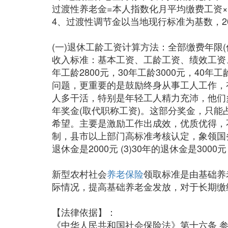
过渡性养老金=本人指数化月平均缴费工资×
4、过渡性调节金以当地现行标准为基数，2
(一)退休工龄工资计算方法：全部缴费年限(俗
收入标准：基本工资、工龄工资、绩效工资、特优
年工龄2800元，30年工龄3000元，40
问题，更重要的是鼓励终身从事工人工作，有
人多干活，特别是年轻工人精力充沛，他们
年奖金(取代职称工资)。这部分奖金，只
希望。主要是激励工作出成效，优质优得，不
制，县市以上部门高标准考核认定，象领国务院津
退休金是2000元 (3)30年的退休金是3000元
新型农村社会
养老保险
领取标准是由基础养
际情况，提高基础养老金发放，对于长期缴
【法律依据】：
《中华人民共和国社会保险法》第十六条 