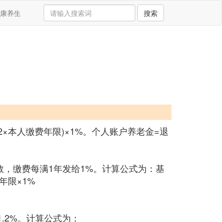
康养生
搜索
×本人缴费年限)×1%。个人账户养老金=退
，缴费每满1年发给1%。计算公式为：基
年限×1%
.2%。计算公式为：