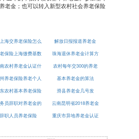
养老金；也可以转入新型农村社会养老保险
上海交养老保险怎么
解放日报报道养老金
老保险上海缴费基数
转回老家
珠海退休养老金计算方
南农村养老金认证什
农村每年交300的养老
法
州养老保险养老个人
么时候开始
基本养老金的算法
怎么查
东农村基本养老保险
编码
滑县养老金几号发
务员辞职对养老金的
计算方法
云南昆明省2018养老金
辞职人员养老保险
影响吗
重庆市异地养老金认证
调整
表