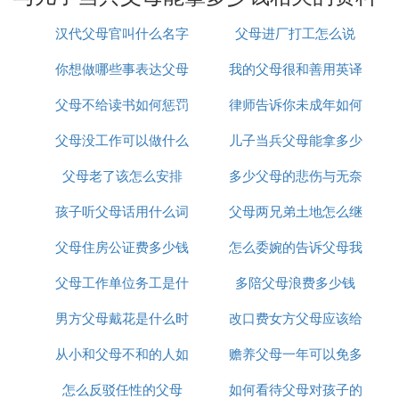
第六、现役军人未成年子女有保教费。
汉代父母官叫什么名字
父母进厂打工怎么说
现役军人的子女，在上学期间，部队还会发放一笔
钱，这个钱叫做保教费，也是每个月以打卡的方式，
你想做哪些事表达父母
我的父母很和善用英译
发在工资里面。
父母不给读书如何惩罚
的爱
律师告诉你未成年如何
怎么说
义务兵优待的范围十分广泛，涉及到政治、经济、社
会等整体社会生活的各个方面。主要有以下内容：
父母没工作可以做什么
父母
儿子当兵父母能拿多少
向父母要钱
1、在政治上，义务兵及其家属要享受高于一般群众
的待遇，在地方政治活动中优先，例如优先入党、优
父母老了该怎么安排
兼职
多少父母的悲伤与无奈
钱
先选干等。
孩子听父母话用什么词
父母两兄弟土地怎么继
2、在经济上，义务兵退伍可以享有工作安排、工作
介绍、培训等方面的优先，可以享有安置补助费；义
父母住房公证费多少钱
形容
怎么委婉的告诉父母我
承
务兵家属可耕种义务兵个人的承包地，可以减免税
父母工作单位务工是什
多陪父母浪费多少钱
欠钱了
费，可以享受优待工分，还可以享有优待金等。
3、在社会上，义务兵家属有军属、光荣之家的荣
男方父母戴花是什么时
么意思
改口费女方父母应该给
誉，有的地方在过节过年时要给义务兵家属送对联、
礼品等，义务兵子女在入学、升学以及学费减免方面
从小和父母不和的人如
候戴
赡养父母一年可以免多
多少
都有一定的优待。
怎么反驳任性的父母
何相处
如何看待父母对孩子的
少税
4、在文化上，很多拥军优属的文艺作品被创作出来