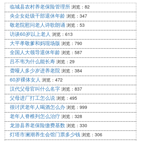
这对于军人及其家属来说，确实是一个好消息，现在
临城县农村养老保险管理所
浏览：82
军人及其家属基本上都能享受免费医疗的待遇，简单
来说，就是看病不用再花一分钱了，可以免费看病，
央企女处级干部退休年龄
浏览：347
这对于军人来说，是能够提升他们的特殊性和荣誉感
敬老院慰问老人诗歌朗诵
浏览：53
的。
访谈60岁以上老人
浏览：613
同时对于军官军士的父母和配偶的父母，也实行优惠
大平孝敬爹和妈现场版
浏览：790
医疗的政策，这样军人及其配偶的父母看病时，虽然
全国人大领导退休年龄
浏览：587
不能享受免费医疗，但是也可以享受到医疗费用的优
吕不韦为什么能长寿
浏览：29
惠，也能减轻一些经济压力。
现役军人家庭可以领取光荣之家门牌。
聋哑人多少岁进养老院
浏览：384
孩子当兵，我们就是成了现役军人的家庭，作为父
60岁裸体女人
浏览：472
母，你是现役军人的父母，大家知道作为优待的对象
汉代父母官叫什么名字
浏览：837
来讲，现役军人是最值得优待的，这种对象现役军人
父母进厂打工怎么说
浏览：495
比退役军人肯定优待更多，现役军人的父母也是如
很讨厌老年人喝酒怎么办
浏览：999
此，那么现役军人的家庭可以领取光荣之家牌子。
老年人脊椎列怎么治疗
浏览：328
法律依据
龙游县养老保险缴费基数
《中华人民共和国兵役法》
浏览：330
第六条
灯塔市澜潮养生会馆门票多少钱
浏览：306