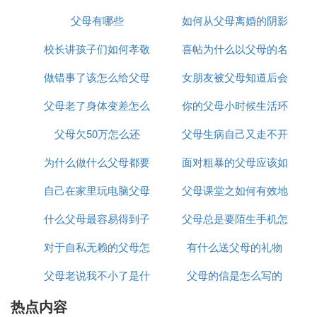
在舞台、街头表演宣传拥军优握颤属的感人事迹。
父母有哪些
如何从父母离婚的阴影
关爱
从优待的具体形态上说，可以是实物，例如粮食、食
校长讲孩子们如何孝敬
喜帖为什么以父母的名
走出来
用油、面粉等；也可以是劳务，例如免除义务工，提
供土地代耕服务；还可以是货币或代币，例如给予优
做错事了该怎么给父母
父母
女朋友被父母知道后会
义
待工分、粮油票证、货币等。
兵役制度是国家关于公民参加军队和好皮顷其他武装
父母老了身体变差怎么
道歉
你的父母小时候生活环
有什么反应
组织、承担军事任务或在军队外接受军事训练的一项
父母欠50万怎么还
治
父母生病自己又走不开
境怎么样
重要的军事制度。
兵役制度的种类很多，就其性质而言，基本上分为两
为什么做什么父母都要
面对粗暴的父母应该如
怎么办
种：一种是义务兵役制，又称征兵制。这种制度是国
自己在家里玩电脑父母
干涉
父母课堂之如何有效地
何交流
家利用法律形式规定公民在一定的年龄内必须服一定
期限的兵役，带有强制性。另一种是志愿兵役制，又
什么父母最容易得到子
是怎么知道的
父母总是要陌生手机怎
沟通与陪伴
称募兵制。这种制度是公民凭自愿应招到军队服兵
役，并与军方签定服役合同。而服义务兵役的士兵，
对于自私无赖的父母怎
女尊重
有什么送父母的礼物
么办
称为义务兵。
父母老说我不小了是什
么应对
父母的信是怎么写的
实现军人配偶免费医疗、军官军士父母和配偶父母优
惠医疗，继续实行军人、军人未成年子女免费医疗。
热点内容
么意思