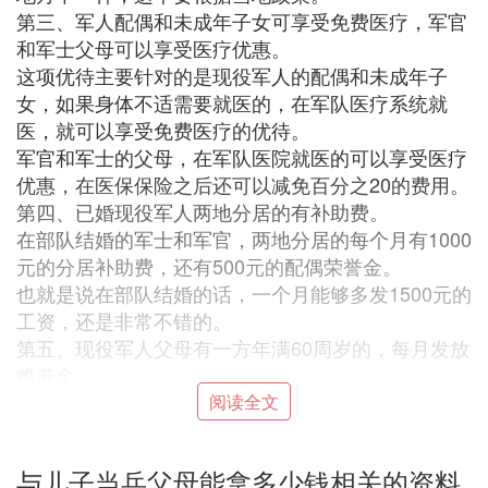
第三、军人配偶和未成年子女可享受免费医疗，军官
和军士父母可以享受医疗优惠。
这项优待主要针对的是现役军人的配偶和未成年子
女，如果身体不适需要就医的，在军队医疗系统就
医，就可以享受免费医疗的优待。
军官和军士的父母，在军队医院就医的可以享受医疗
优惠，在医保保险之后还可以减免百分之20的费用。
第四、已婚现役军人两地分居的有补助费。
在部队结婚的军士和军官，两地分居的每个月有1000
元的分居补助费，还有500元的配偶荣誉金。
也就是说在部队结婚的话，一个月能够多发1500元的
工资，还是非常不错的。
第五、现役军人父母有一方年满60周岁的，每月发放
赡养金。
现役军人的父母，不管是任何一方年龄到了60周岁，
阅读全文
每个月就可以领到600元的赡养费。
这样优待可以说是非常的温暖，虽然钱不多，但是很
与儿子当兵父母能拿多少钱相关的资料
暖心。