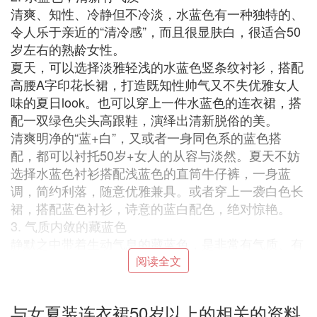
清爽、知性、冷静但不冷淡，水蓝色有一种独特的、
令人乐于亲近的“清冷感”，而且很显肤白，很适合50
岁左右的熟龄女性。
夏天，可以选择淡雅轻浅的水蓝色竖条纹衬衫，搭配
高腰A字印花长裙，打造既知性帅气又不失优雅女人
味的夏日look。也可以穿上一件水蓝色的连衣裙，搭
配一双绿色尖头高跟鞋，演绎出清新脱俗的美。
清爽明净的“蓝+白”，又或者一身同色系的蓝色搭
配，都可以衬托50岁+女人的从容与淡然。夏天不妨
选择水蓝色衬衫搭配浅蓝色的直筒牛仔裤，一身蓝
调，简约利落，随意优雅兼具。或者穿上一袭白色长
裙，搭配蓝色衬衫，诗意的蓝白配色，绝对惊艳。
3. 气质内敛的藏蓝色
静默之中带着生动气息的藏蓝色，是非常有气质、有
内涵的颜色，很多人忽略了它的美。夏天穿上一身藏
阅读全文
蓝色连衣裙，气质内敛、优雅知性又很有高级感。藏
蓝色裙子，夏天最好选择飘逸柔软的面料，看上去既
与女夏装连衣裙50岁以上的相关的资料
沉稳又不失轻盈与灵动。