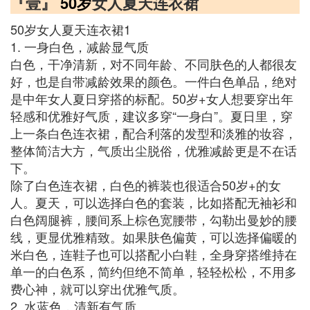
『壹』
50岁
女人夏天连衣裙
50岁女人夏天连衣裙1
1. 一身白色，减龄显气质
白色，干净清新，对不同年龄、不同肤色的人都很友
好，也是自带减龄效果的颜色。一件白色单品，绝对
是中年女人夏日穿搭的标配。50岁+女人想要穿出年
轻感和优雅好气质，建议多穿“一身白”。夏日里，穿
上一条白色连衣裙，配合利落的发型和淡雅的妆容，
整体简洁大方，气质出尘脱俗，优雅减龄更是不在话
下。
除了白色连衣裙，白色的裤装也很适合50岁+的女
人。夏天，可以选择白色的套装，比如搭配无袖衫和
白色阔腿裤，腰间系上棕色宽腰带，勾勒出曼妙的腰
线，更显优雅精致。如果肤色偏黄，可以选择偏暖的
米白色，连鞋子也可以搭配小白鞋，全身穿搭维持在
单一的白色系，简约但绝不简单，轻轻松松，不用多
费心神，就可以穿出优雅气质。
2. 水蓝色，清新有气质