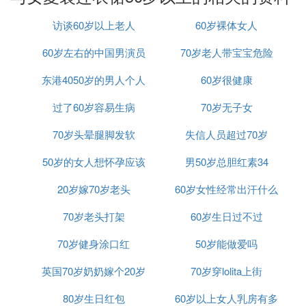
法式圆领衬衣是本季很流行的单品，带有一定的设计
访谈60岁以上老人
60岁裸体女人
感，主要体现在衣袖，复古的灯笼袖、七分袖都很受
欢迎。日常搭配的时候，可以选择藏蓝色衬衣搭配黑
60岁左右的中国男演员
70岁老人带宝宝危险
色半裙或者烟管裤，“藏蓝+黑”的配色组合，暗而不
东港4050岁的男人个人
60岁很健康
沉，50岁+的熟龄女性这样穿，会呈现出一种低调含
蓄的高级气质。优雅从容又大方。
过了60岁容易生病
资料
70岁无子女
想要更清爽减龄但又不想显得太花哨，还可以选择白
色上衣来搭配藏蓝色的下装。比如，简单的圆领白T
70岁头晕腿脚发软
失信人员超过70岁
恤，搭配藏蓝色的烟管裤，基础款白色衬衫搭配藏蓝
50岁的女人想怀孕应该
男50岁总胆红素34
色薄纱百褶半裙，外向的白色，搭配内向的藏蓝，明
暗相当，动静相宜，整体穿搭呈现的效果也同样非常
20岁嫁70岁老头
咋办
60岁女性经常出汗什么
减龄，还不失优雅与知性美。
70岁老头打架
60岁生日过不过
原因
50岁+的女人，日常穿衣打扮，一定要懂得巧妙地运
用色彩来装点自己，只要搭配得宜，就可以穿出惊艳
70岁健身涂口红
50岁能做爱吗
效果。
比如，夏天不妨多穿绿色单品。绿色对黄皮肤的朋友
英国70岁奶奶嫁个20岁
70岁穿lolita上街
的确不够友好，但是我们可以让绿色远离脸部，选择
80岁生日红包
60岁以上女人乳房有多
一条绿色的直筒裙或伞裙，搭配干净的白衬衫或白te