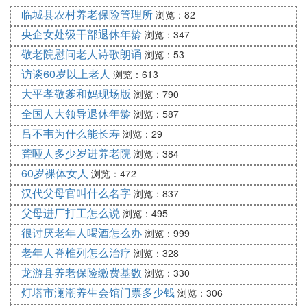
的内衬，加上珍珠和旗袍领的点缀，韵味十足。搭配
临城县农村养老保险管理所
浏览：82
上高跟鞋，这个夏天想要穿出时髦优雅感，就选它
了。
央企女处级干部退休年龄
浏览：347
5. 印花雪纺裙
敬老院慰问老人诗歌朗诵
浏览：53
印花裙一直都是50岁女人的心头好，因为好看的印花
访谈60岁以上老人
浏览：613
裙不仅时髦大气，更重要穿搭时尚，算是百搭的产品
大平孝敬爹和妈现场版
浏览：790
了。V领设计+腰带收腰的效果，这条裙子非常显
全国人大领导退休年龄
浏览：587
瘦，太适合50岁妈妈们穿了。
吕不韦为什么能长寿
浏览：29
6. 改良优雅旗袍连衣裙
40-50岁女性穿什么颜色显年轻了，我想一定是紫
聋哑人多少岁进养老院
浏览：384
色。这套非常减龄的妈妈装，造型非常洋气，旗袍盘
60岁裸体女人
浏览：472
扣的点缀增添了一些复古感，加上翻领的设计，有显
汉代父母官叫什么名字
浏览：837
俏皮。
父母进厂打工怎么说
浏览：495
7. 刺绣真丝连衣裙
很讨厌老年人喝酒怎么办
浏览：999
中年女人必买的真丝裙，这个夏天你一定要选，尤其
老年人脊椎列怎么治疗
浏览：328
是这种花朵刺绣的真丝裙，增加一些时髦感，裙摆宽
龙游县养老保险缴费基数
松的设计，适合各种身材的女性，抽绳的设计也可以
浏览：330
完美收腰。
灯塔市澜潮养生会馆门票多少钱
浏览：306