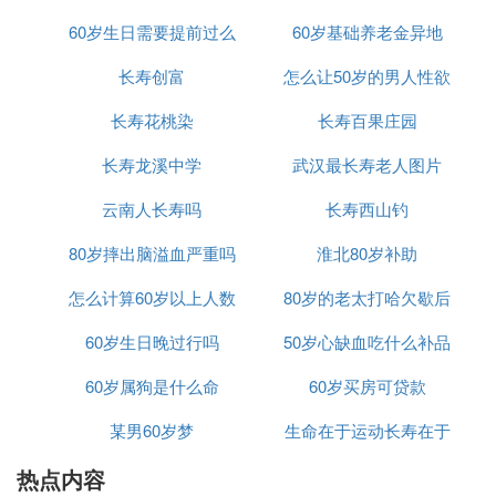
e，气质简约清新，减龄效果满分。
60岁生日需要提前过么
60岁基础养老金异地
大
50岁女人夏天连衣裙2
长寿创富
怎么让50岁的男人性欲
1. 绣花桑蚕丝连衣裙
清新的薄荷绿色系，非常适合夏天，蕾丝刺绣精致小
长寿花桃染
长寿百果庄园
巧，展现这个年纪女性的魅力，裙子的材质是真丝面
料的，贵气大方，非常好看。
长寿龙溪中学
武汉最长寿老人图片
2. 中国风旗袍裙
云南人长寿吗
长寿西山钓
40-50岁的女人别再穿简单的T恤了，试试这种中国风
的气质美裙，淡绿色的色系，加上一些典雅的中国风
80岁摔出脑溢血严重吗
淮北80岁补助
图案，这种带有一点旗袍味道的裙子真的太美了。
怎么计算60岁以上人数
80岁的老太打哈欠歇后
3. 黑色真丝连衣裙
中年女人必买的黑色连衣裙，这个夏天一定要有一
60岁生日晚过行吗
50岁心缺血吃什么补品
语
件，这种网纱蕾丝结合，轻薄透气舒适度很高，这种
裙子适合各种身材，不管是微胖还是梨形身材，都可
60岁属狗是什么命
60岁买房可贷款
以穿出气质和显瘦。
某男60岁梦
生命在于运动长寿在于
4. 蓝色刺绣过膝长裙
这条裙子真的非常有气质韵味，花朵蕾丝刺绣，蓝色
热点内容
静养