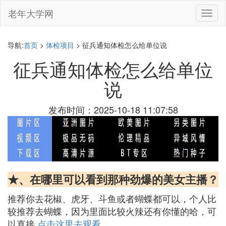
老年大学网
切
换
导
航
导航:
首页
>
体检项目
> 征兵通知体检怎么给单位说
征兵通知体检怎么给单位
说
发布时间：2025-10-18 11:07:58
★、在哪里可以看到那种劲爆的美女主播？
推荐你去花椒、虎牙、斗鱼或者蝴蝶都可以，个人比
较推荐去蝴蝶，因为里面比较火辣还有你懂的哈，可
以直接
点击这里去观看