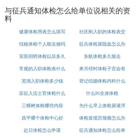
级以上职业资格证书，可以招应届毕业生，也可以招
与征兵通知体检怎么给单位说相关的资
企业事业单位的专业技术人员;
料
(3)年龄一般不超过25周岁，部队特别需要并具有技
师职业资格证书的可放宽至27周岁。比原规定缩小了
健康体检用表怎么填写
社区刚入职的体检表交
年龄段伏碰谈，原规定是年龄一般不超过28周岁，部
结核体检个人能去做吗
征兵体检尿隐血怎么办
到哪里
队特殊专业需要或具有技师、高级技师职业资格证书
的，年龄可放宽至30周岁。
安医招聘体检以后多久
价格多少
东航体检多久能去
：
法律依据
《征兵工作条例》 第十七条 机关、团体、企业事业
常规的入职体检表什么
上岗
来月经时体检子宫会有
单位和乡、民族乡、镇的人民政府以及街道办事处，
芜湖入职体检多少钱
样子的
登记结婚体检内科什么
什么异常吗
应当组织应征公民按时到指定医院或者体检站进行体
格检查。送检人数，由县、市征兵办公室根据上级赋
应征入伍士官体检什么
什么叫全身体检
项目
予的征兵任务和当地应征公民的体质情况确定。
三棵树体检哪些内容
时问出结果
为什么早上体检尿液浑
《征兵工作条例》第十八条 负责体格检查工作的医
务人员，应当严格执行国防部颁发的应征公民体格检
昌平哪个体检中心好
体检发现宫颈瘤怎么办
浊
查标准和有关规定，切实保证新兵的身体质量。
赴日体检怎么申请
征兵通知体检怎么给单
⑶ 征兵体检怎么通知