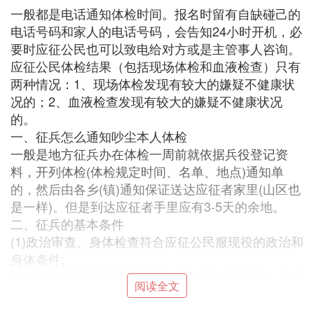
一般都是电话通知体检时间。报名时留有自缺碰己的
电话号码和家人的电话号码，会告知24小时开机，必
要时应征公民也可以致电给对方或是主管事人咨询。
应征公民体检结果（包括现场体检和血液检查）只有
两种情况：1、现场体检发现有较大的嫌疑不健康状
况的；2、血液检查发现有较大的嫌疑不健康状况
的。
一、征兵怎么通知吵尘本人体检
一般是地方征兵办在体检一周前就依据兵役登记资
料，开列体检(体检规定时间、名单、地点)通知单
的，然后由各乡(镇)通知保证送达应征者家里(山区也
是一样)。但是到达应征者手里应有3-5天的余地。
二、征兵的基本条件
(1)政治审查、身体检查符合应征公民服现役的政治和
身体条件;
(2)中等职业技术学校毕业的，必须获得国家统一颁发
阅读全文
的初级以上职业资格证书，且从事本专业工作满一年
以上;大专以上学历的，必须获得国家统一颁发的中