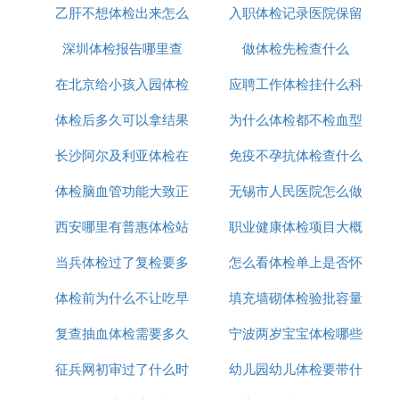
乙肝不想体检出来怎么
入职体检记录医院保留
位说
法律分析：一般是地方征兵办在体检一周前就依据兵
深圳体检报告哪里查
办
做体检先检查什么
多久
役余羡登记资料，开列体检(体检规定时间、名单、
地点)通知单的，然后由各乡(镇)通知保证送达应征者
在北京给小孩入园体检
应聘工作体检挂什么科
家里(山区也是一样)。但是到达应征者手里应有3-5天
的余地。
体检后多久可以拿结果
去哪里查
为什么体检都不检血型
室
法律依竖唯拍据：《征兵工作条例》 第十三条 机
长沙阿尔及利亚体检在
免疫不孕抗体检查什么
关、团体、企业事业单位和乡、民族乡、镇的人民政
体检脑血管功能大致正
哪里
无锡市人民医院怎么做
时间做
府以及街道办事处，按照县、市兵役机关的安排和要
求，对本单位和本地区的应征公山雀民，进行体格目
西安哪里有普惠体检站
常什么意思
职业健康体检项目大概
全面体检
测、病史调查和政治、文化初步审查，选定政治思想
好、身体好、文化程度高的应征公民为当年预定征集
当兵体检过了复检要多
怎么看体检单上是否怀
有哪些
的对象，并通知本人。
体检前为什么不让吃早
久
填充墙砌体检验批容量
孕
⑷ 要去征兵体检,如何向领导请假
复查抽血体检需要多久
饭
宁波两岁宝宝体检哪些
怎么填写
直接告诉领导你要去参加征兵体检，需要请假。这事
征兵网初审过了什么时
出结果
幼儿园幼儿体检要带什
项目
不能隐瞒，应召入伍单位得出具意见，需要领导签字