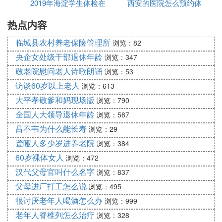
的。
2019年海淀学生体检在
候体检
西安的医院怎么预约体
么
热点内容
哪里
检
临城县农村养老保险管理所
浏览：82
央企女处级干部退休年龄
浏览：347
敬老院慰问老人诗歌朗诵
浏览：53
访谈60岁以上老人
浏览：613
大平孝敬爹和妈现场版
浏览：790
全国人大领导退休年龄
浏览：587
吕不韦为什么能长寿
浏览：29
聋哑人多少岁进养老院
浏览：384
60岁裸体女人
浏览：472
汉代父母官叫什么名字
浏览：837
父母进厂打工怎么说
浏览：495
很讨厌老年人喝酒怎么办
浏览：999
老年人脊椎列怎么治疗
浏览：328