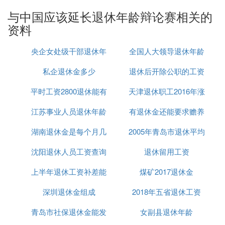
业岗位，和青年的就业愿景重合度不一定很高。随着
与中国应该延长退休年龄辩论赛相关的
技术进步、劳动生产率提高和产业结构调整，产生了
资料
许多适合青年进入的新行业或职业。在这个意义上
讲，青年的就业机会，主要还是决定于经济发展和转
央企女处级干部退休年
全国人大领导退休年龄
型升级，以及青年群体的就业方向与能力。
随着受教育年限的延长，劳动者的工作年限实际上被
私企退休金多少
龄
退休后开除公职的工资
隐性地缩短了，这将导致社会总体劳动力资源减少更
平时工资2800退休能有
天津退休职工2016年涨
多。而渐进式的延迟退休，是维持“人口红利”的一种
方式。在产业结构提升、劳动条件改善的情况下，老
江苏事业人员退休年龄
多少
有退休金还能要求赡养
工资细则
年劳动者可胜任的工作岗位其实变多了，如果未老先
退、能干先休，这是对社会人力资源的巨大浪费。对
湖南退休金是每个月几
2005年青岛市退休平均
费
于劳动者而言，按照
养老保险
多缴多得的机制，
退休
沈阳退休人员工资查询
号发
退休留用工资
工资
金
收入也不会有大的影响。
我们也应该看到，延迟退休对大龄劳动者特别是技能
上半年退休工资补差能
煤矿2017退休金
单一的大龄女性劳动者就业，有一定影响。行橡为
深圳退休金组成
有多少
2018年五省退休工资
此，我们需要开发更多的适合岗位，采取有针对性的
就业扶持政策支持这些劳动者就业，同时加强对大龄
青岛市社保退休金能发
女副县退休年龄
劳动者的权益保障。只有配套政策措施更完备，实施