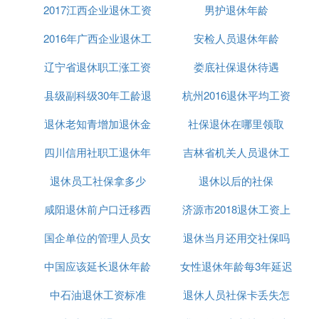
延迟退休政策的积极效益才能更好地释放出来。
2017江西企业退休工资
多少
男护退休年龄
2016年广西企业退休工
安检人员退休年龄
❷ 辩论赛反方四辩总结时需要注意什么
辽宁省退休职工涨工资
资
娄底社保退休待遇
4辩是4名队员当中最重要的一员，因为在比赛中，4
辩是最后发言的，给观众和评委的印象也是最深的，
县级副科级30年工龄退
杭州2016退休平均工资
因此4辩的发挥往往决定着比赛的胜负。当之前队处
于下风时4辩就要力挽狂澜，反败为胜；当之前自己
退休老知青增加退休金
休工资多少钱
社保退休在哪里领取
的队伍处于上风时就要锦上添花，巩固优势。在学校
四川信用社职工退休年
吉林省机关人员退休工
当评委的时候经常看到很多队伍前面打的很好，但是
到了4辩总结的时候漏洞百出，与对方形成了鲜明的
退休员工社保拿多少
龄
退休以后的社保
资
对比，最后输掉了比赛，非常遗憾。由此可见，4辩
咸阳退休前户口迁移西
济源市2018退休工资上
的重要性是不言而喻的.
4辩总结时要注意:吐词要清，不要结结巴巴,不要照本
国企单位的管理人员女
安退休金
退休当月还用交社保吗
调多少
宣科,要注意时间的把握,要注意语言的节奏,不要废话
太多,要注意陈述时与观众和评委的交流,不要抒情说
中国应该延长退休年龄
退休年龄是多大
女性退休年龄每3年延迟
理太多，抓漏洞少.
中石油退休工资标准
辩论赛
退休人员社保卡丢失怎
1岁
❸ 辩论赛，储蓄养老好还是保险养老好，