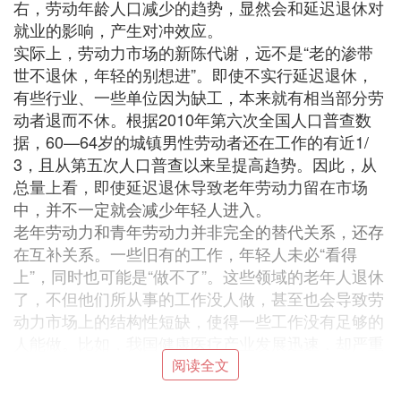
右，劳动年龄人口减少的趋势，显然会和延迟退休对
就业的影响，产生对冲效应。
实际上，劳动力市场的新陈代谢，远不是“老的渗带
世不退休，年轻的别想进”。即使不实行延迟退休，
有些行业、一些单位因为缺工，本来就有相当部分劳
动者退而不休。根据2010年第六次全国人口普查数
据，60—64岁的城镇男性劳动者还在工作的有近1/
3，且从第五次人口普查以来呈提高趋势。因此，从
总量上看，即使延迟退休导致老年劳动力留在市场
中，并不一定就会减少年轻人进入。
老年劳动力和青年劳动力并非完全的替代关系，还存
在互补关系。一些旧有的工作，年轻人未必“看得
上”，同时也可能是“做不了”。这些领域的老年人退休
了，不但他们所从事的工作没人做，甚至也会导致劳
动力市场上的结构性短缺，使得一些工作没有足够的
人能做。比如，我国健康医疗产业发展迅速，却严重
缺少医生，缺少护理人员；还有一些工作没有足够的
阅读全文
人愿意去做，比如养老服务业。可见，延退占用的就