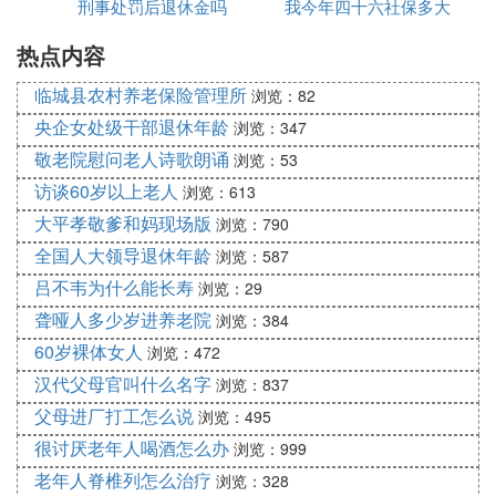
刑事处罚后退休金吗
我今年四十六社保多大
么办
一辩的开篇与小结怎么写谢谢~！ 正方，储
热点内容
退休
蓄养老好
临城县农村养老保险管理所
浏览：82
3800万人退了养老社保，有些人就说不如自己每月存
央企女处级干部退休年龄
浏览：347
一些钱当养老。针对社保养老险，商业养老险，和储
敬老院慰问老人诗歌朗诵
浏览：53
蓄养老三种方式我自己分析如下
如果是社保的
养老金
，那是有亏本的可能，因为交那
访谈60岁以上老人
浏览：613
么多年能领多少年要看自己的寿命了（尤其是要延迟
大平孝敬爹和妈现场版
浏览：790
退休年龄，延迟五年意味着多交五年钱，少领五年
全国人大领导退休年龄
浏览：587
钱），如果不幸走的早，甚至倒霉的刚开始领人就没
吕不韦为什么能长寿
浏览：29
了，那顶多拿点丧葬费，白交了，但他的优势是单位
聋哑人多少岁进养老院
浏览：384
承担大部分，自己只需缴纳少部分，而且活多久领多
60岁裸体女人
浏览：472
久。如果没有单位自己承担的话是非常不建议的。
如果是商业保险养老，至少正常情况下不会亏本（不
汉代父母官叫什么名字
浏览：837
退保的情况），而且一些类似社保养老金的保险还是
父母进厂打工怎么说
浏览：495
很不错的，保证自己始终有现金流，每月或每年拿到
很讨厌老年人喝酒怎么办
浏览：999
一笔钱。这适合个体工作者或者有社保但是想多补充
老年人脊椎列怎么治疗
浏览：328