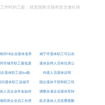
加工作时的工龄，就是国家没颁布发文缴社保
与社保局办理退休手续，一般单位交的社保
是全部由自已负担，缴费档次不同，退休后领
令只限定在十五年，而工人退休工令是按实
养老金差工人不少，工令就更差的多了，这
，个体户还没有职工基本医保个人帐户每年
南2018企业退休涨养
咸宁市退休职工可以在
，个体户办理退休手续后与
职工退休
是无法
州市城市职工最低退
老金
退休反聘人员有住房公
手机上年审吗
国企退休职工进icu能
休工资
内退人员退休证明
积金吗
，由用人单位
到社保部门审核
在工人的退
慰问退休职工送福字
报销多少
国企退休干部和职工性
育条例规定，用人单位还要
一次性支付独生
休人员企业年金如何
调整全省企业退休军转
质有什么区别
海民营企业员工办理
发放
机关退休人员党费基数
干部
关系变为劳务关系。用人单位不能给职工继