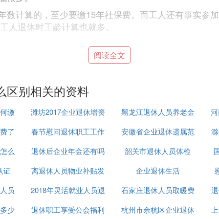
年数计算的，至少要缴15年社保费。而工人还有事实参
以工人退休时工龄计算也就多。
阅读全文
单位与职工分摊比例来缴纳，工人工作到令后由单位直接
基数就高。个体户是按 社会 灵活就业人员参保的，缴费
领的养老金普遍没有工人高。而且灵活就业人员的退休工
么区别相关的资料
工令就绝对比个体户退休工令长。这样个体户不但退休后
为工令在后续调资中也作为一项主要调资内容。除此而外
何缴
潍坊2017企业退休增资
黑龙江退休人员养老金
河
伤保险也没有，有个外伤连个报销医疗费处都没有，总止
费了
春节慰问退休职工工作
安徽省企业退休遗属范
上调标准
滁
怎么
退休后企业年金还有吗
总结
韶关市退休人员体检
围
，会由
。由用人单位
用人单位给职工办理退休
提供档案
认证
离退休人员物业补贴发
企业退休生活
果退休工人是
独生子女
父母，按照当地的人口与计划生
人员
2018年灵活就业人员退
放
石家庄退休人员取暖费
退
多少
退休职工享受公会福利
休新政策
杭州市余杭区企业退休
2018
上
就自动终止了。如果用人单位想继续用工，双方就由劳动