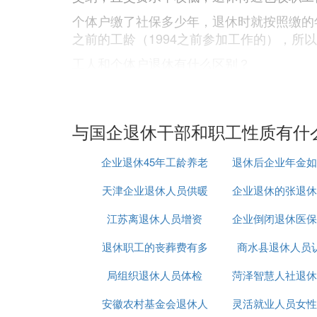
个体户缴了社保多少年，退休时就按照缴的
之前的工龄（1994之前参加工作的），所
工人和个体户退休有什么区别？
工人缴纳社保，医保，还有人身意外保都是
(包括个人部分)是比较多的，退休后养走金
的
养老金
也不同，一般灵活就业人员退休后
与国企退休干部和职工性质有什
际参加工作年限算的，这样，工人的退休后
样还影响了个体户退休后的养老金调整，因
企业退休45年工龄养老
退休后企业年金如
打的医保费，如个人不交人身意外险，连工
天津企业退休人员供暖
金多少年
企业退休的张退休
个税
相比的。
工人和个体户退休的区别也不少：
江苏离退休人员增资
费
企业倒闭退休医保
一般来说，办理退休时，有用人单位的工人
退休职工的丧葬费有多
商水县退休人员
交
。如
休审批表上盖章，领回退休证发给工人
局组织退休人员体检
少
菏泽智慧人社退休
app
。
子女费
安徽农村基金会退休人
灵活就业人员女性
认证
办理退休以后，用人单位和职工的劳动关系