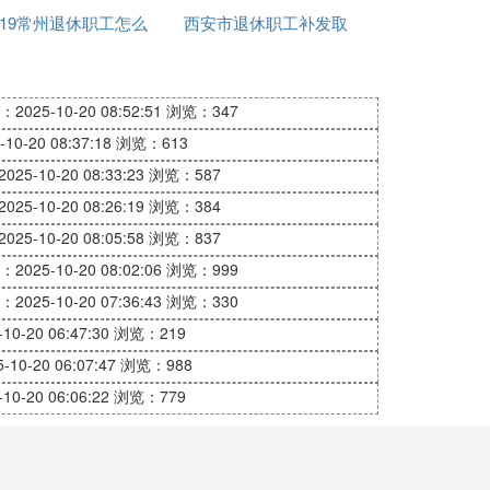
019常州退休职工怎么
退休
西安市退休职工补发取
会多计算养老金。另外如果由于晚办理退休是
涨工资
暖费
去办理，一般去当地的档案存档机构提取个人
2025-10-20 08:52:51
浏览：347
0-20 08:37:18
浏览：613
25-10-20 08:33:23
浏览：587
25-10-20 08:26:19
浏览：384
休的人员，会按月发放独生子女补贴，比如
25-10-20 08:05:58
浏览：837
2025-10-20 08:02:06
浏览：999
2025-10-20 07:36:43
浏览：330
式都是一样的，主要包括
基础养老金和个人
0-20 06:47:30
浏览：219
10-20 06:07:47
浏览：988
算
。个体工商户经营期间，
过渡性养老金
0-20 06:06:22
浏览：779
按照缴费基数的8%划入个人账户。