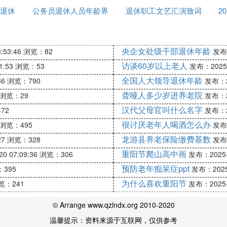
退休
公务员退休人员年龄界
吗
退休职工文艺汇演致词
2
保险费，在退休时多缴的 社会 保险费也会被退回，并不
限
央企女处级干部退休年龄
，是自己承担全部的 社会 保险费。办理退休一般是自己
:53:46
浏览：82
发布：
访谈60岁以上老人
1:53
浏览：53
发布：2025-1
全国人大领导退休年龄
36
浏览：790
发布：20
道办事处档案管理部门。
聋哑人多少岁进养老院
浏览：29
发布：20
放的独生子女费。现在一些地区对于城镇无业或失业时退
汉代父母官叫什么名字
72
发布：20
很讨厌老年人喝酒怎么办
浏览：495
发布：
，能够每月多一份养老金收入也是非常不错的。
龙游县养老保险缴费基数
27
浏览：328
发布：
立个人账户养老保险制度以后，退休人员的养老金计算公
重阳节爬山高中画
0 07:09:36
浏览：306
发布：2025-1
预防老年痴呆症ppt
395
发布：2025-
保险制度以前缴纳了保险或者有视同缴费年限，会额外计
为什么喜欢重阳节
览：241
发布：2025-1
© Arrange www.qzlndx.org 2010-2020
除以退休年龄确定的计发月数，个人账户余额主要是每月
温馨提示：资料来源于互联网，仅供参考