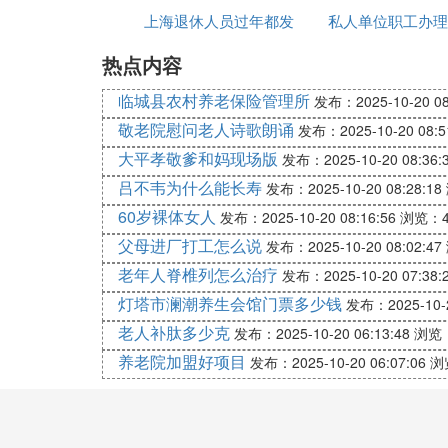
续缴纳社保了。
上海退休人员过年都发
员
私人单位职工办理
岁可以退休
如果用人单位晚办理了退休，多缴了 社会 
热点内容
50元钱吗
手续
单位的原因，单位要负责职工的损失。
临城县农村养老保险管理所
个体户如果以灵活就业人员参加 社会 保险
发布：2025-10-20 08
档案。
敬老院慰问老人诗歌朗诵
发布：2025-10-20 08:5
大平孝敬爹和妈现场版
发布：2025-10-20 08:36:
办理退休以后，将个人档案移交给户籍地街
吕不韦为什么能长寿
发布：2025-10-20 08:28:18
如果当地有政策，可能还可以享受到政府发
60岁裸体女人
发布：2025-10-20 08:16:56
浏览：4
说我母亲每月领取80元。
父母进厂打工怎么说
发布：2025-10-20 08:02:47
办理退休并不影响自己打工和日常正常经营
老年人脊椎列怎么治疗
发布：2025-10-20 07:38:
实施养老保险制度缴费以后，尤其是当地建
灯塔市澜潮养生会馆门票多少钱
发布：2025-10-2
两部分构成。
账户养老金
老人补肽多少克
发布：2025-10-20 06:13:48
浏览：
如果是职工参加工作较早，在当地建立养老
养老院加盟好项目
发布：2025-10-20 06:07:06
浏
是不会产生视同缴费年限的。
个人账户养老金等于退休时个人账户的余额